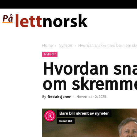
Home
Nyheter
Hvordan snakke med barn om sk
Nyheter
Hvordan sn
om skremme
By
Redaksjonen
-
November 2, 2023