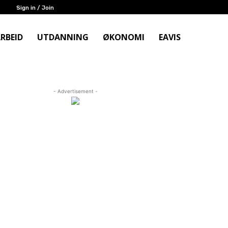
Sign in / Join
RBEID
UTDANNING
ØKONOMI
EAVIS
- Advertisement -