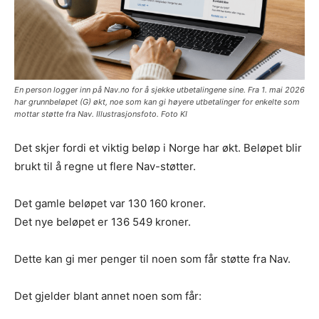
En person logger inn på Nav.no for å sjekke utbetalingene sine. Fra 1. mai 2026
har grunnbeløpet (G) økt, noe som kan gi høyere utbetalinger for enkelte som
mottar støtte fra Nav. Illustrasjonsfoto. Foto KI
Det skjer fordi et viktig beløp i Norge har økt. Beløpet blir
brukt til å regne ut flere Nav-støtter.
Det gamle beløpet var 130 160 kroner.
Det nye beløpet er 136 549 kroner.
Dette kan gi mer penger til noen som får støtte fra Nav.
Det gjelder blant annet noen som får: