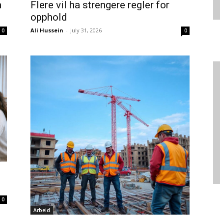
m
Flere vil ha strengere regler for
opphold
Ali Hussein
-
July 31, 2026
0
0
0
Arbeid