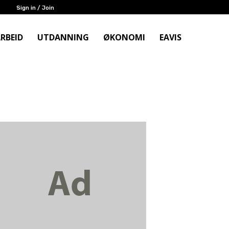
Sign in / Join
RBEID
UTDANNING
ØKONOMI
EAVIS