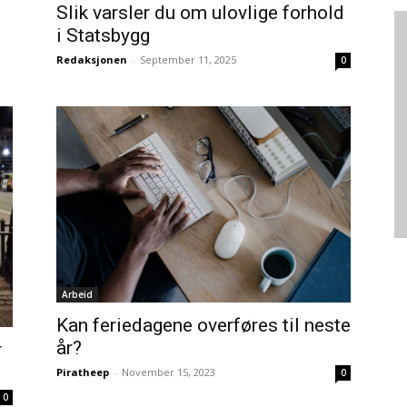
Slik varsler du om ulovlige forhold
i Statsbygg
Redaksjonen
-
September 11, 2025
0
Arbeid
Kan feriedagene overføres til neste
år?
r
Piratheep
-
November 15, 2023
0
0